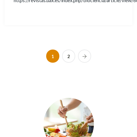
https://revistas.uax.es/index.php/biociencia/article/view/
1
2