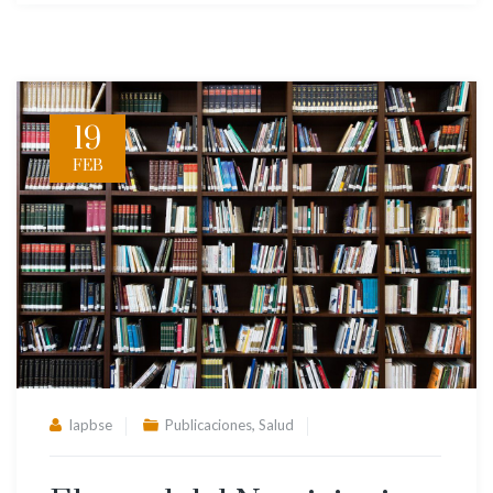
19
FEB
,
lapbse
Publicaciones
Salud