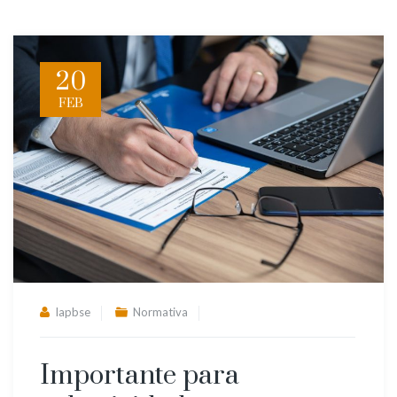
20
FEB
lapbse
Normativa
Importante para