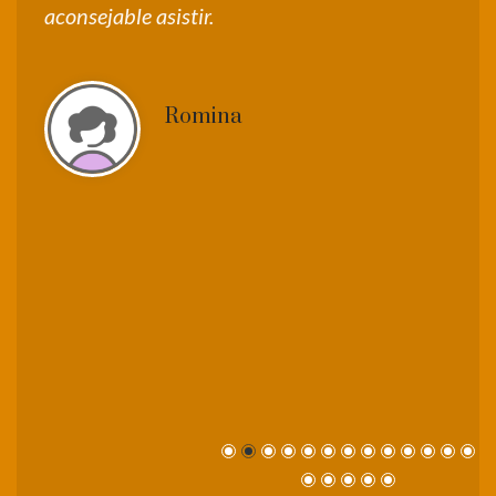
aconsejable asistir.
m
Romina