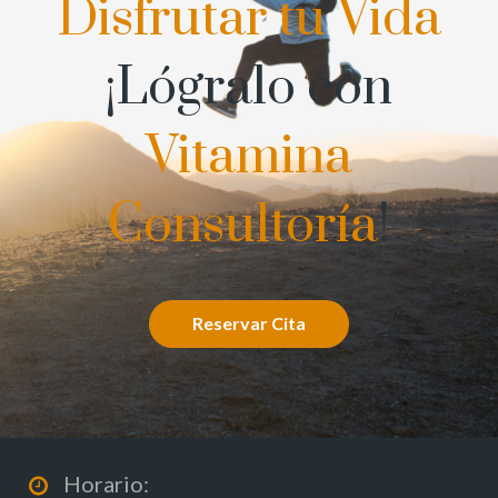
Disfrutar tu Vida
¡Lógralo con
Vitamina
Consultoría
!
Reservar Cita
Horario: