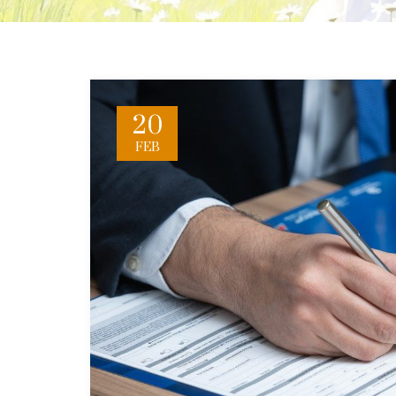
20
FEB