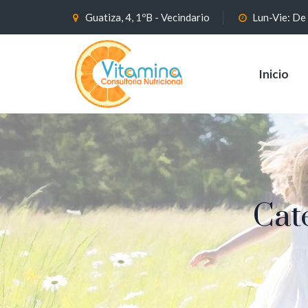
Guatiza, 4, 1ºB - Vecindario
Lun-Vie: De
Inicio
Cat