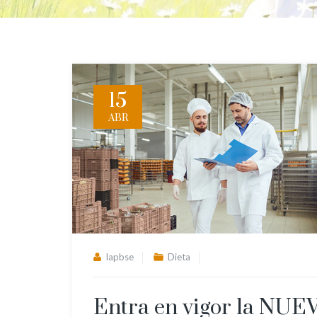
15
ABR
lapbse
Dieta
Entra en vigor la NU