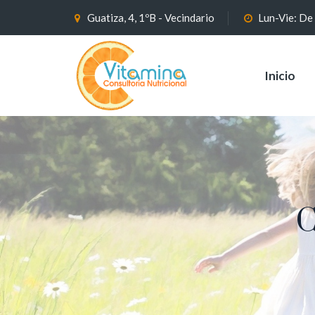
Guatiza, 4, 1ºB - Vecindario
Lun-Vie: De
Inicio
C