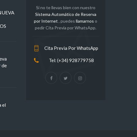
Si no te llevas bien con nuestro
a NUEVA
Sistema Automático de Reserva
por Internet
, puedes
llamarnos
o
ROS
pedir Cita Previa por WhatsApp.
Cita Previa Por WhatsApp
eva
Tel: (+34) 928779758
r de
 el