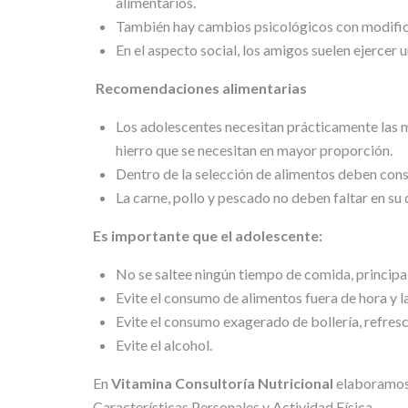
alimentarios.
También hay cambios psicológicos con modifica
En el aspecto social, los amigos suelen ejercer 
Recomendaciones alimentarias
Los adolescentes necesitan prácticamente las mi
hierro que se necesitan en mayor proporción.
Dentro de la selección de alimentos deben consum
La carne, pollo y pescado no deben faltar en su d
Es importante que el adolescente:
No se saltee ningún tiempo de comida, principa
Evite el consumo de alimentos fuera de hora y l
Evite el consumo exagerado de bollería, refres
Evite el alcohol.
En
Vitamina Consultoría Nutricional
elaboramos 
Características Personales y Actividad Física.