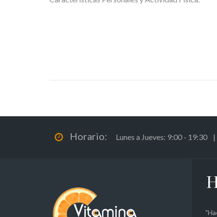
Navegación
de
entradas
Horario:
Lunes a Jueves: 9:00 - 19:30 |
H
"Ha