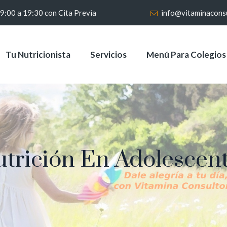
 9:00 a 19:30 con Cita Previa
info@vitaminacons
Tu Nutricionista
Servicios
Menú Para Colegios
trición En Adolescen